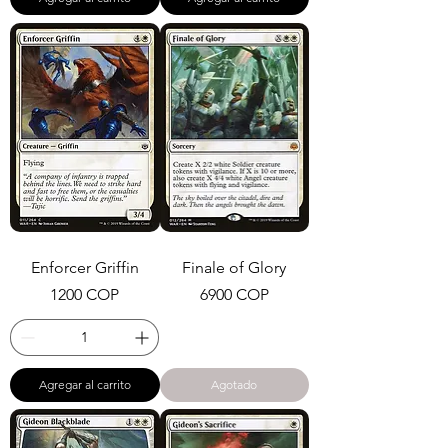
Enforcer Griffin
Finale of Glory
Precio
Precio
1200 COP
6900 COP
Agregar al carrito
Agotado