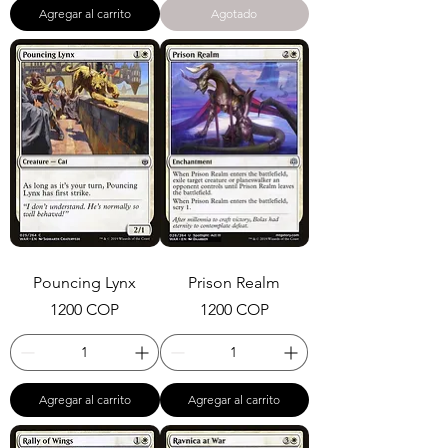
Agregar al carrito
Agotado
Pouncing Lynx
Prison Realm
Precio
Precio
1200 COP
1200 COP
Agregar al carrito
Agregar al carrito