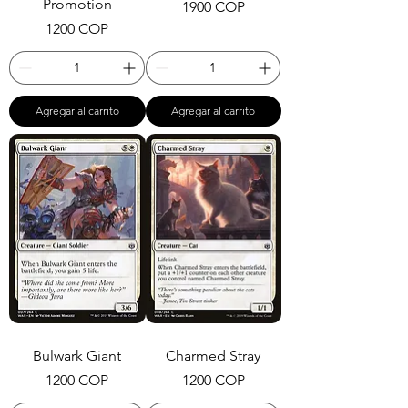
Promotion
Precio
1900 COP
Precio
1200 COP
Agregar al carrito
Agregar al carrito
Bulwark Giant
Charmed Stray
Precio
Precio
1200 COP
1200 COP