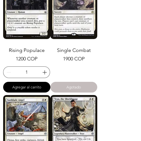
Rising Populace
Single Combat
Precio
Precio
1200 COP
1900 COP
Agregar al carrito
Agotado