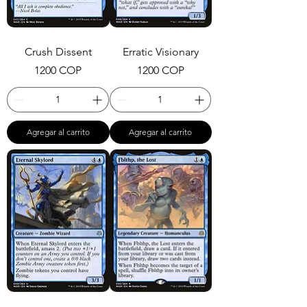
Crush Dissent
Erratic Visionary
Precio
Precio
1200 COP
1200 COP
Agregar al carrito
Agregar al carrito