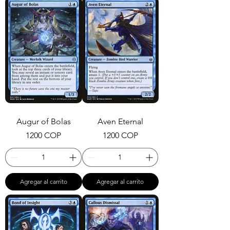
Augur of Bolas
Aven Eternal
Precio
Precio
1200 COP
1200 COP
Agregar al carrito
Agregar al carrito