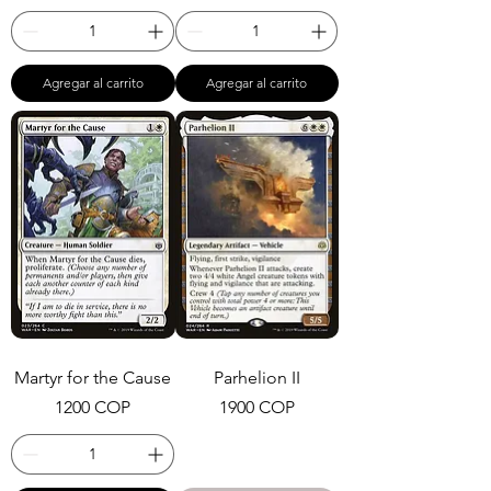
Agregar al carrito
Agregar al carrito
Martyr for the Cause
Parhelion II
Precio
Precio
1200 COP
1900 COP