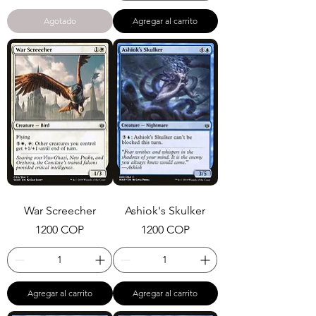
Agotado
Agregar al carrito
War Screecher
Ashiok's Skulker
Precio
Precio
1200 COP
1200 COP
Agregar al carrito
Agregar al carrito