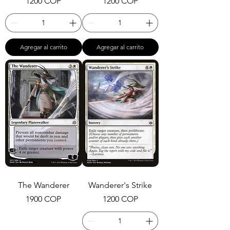
Precio
Precio
1200 COP
1200 COP
Agregar al carrito
Agregar al carrito
The Wanderer
Wanderer's Strike
Precio
Precio
1900 COP
1200 COP