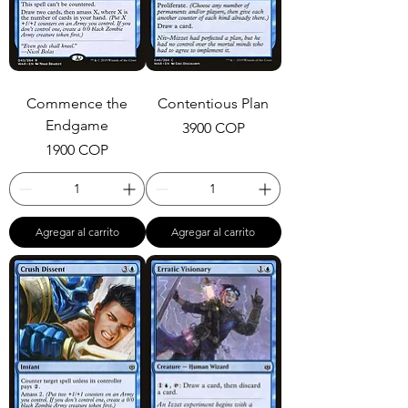
Commence the
Contentious Plan
Endgame
Precio
3900 COP
Precio
1900 COP
Agregar al carrito
Agregar al carrito