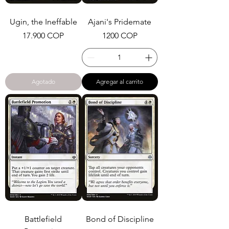
Ugin, the Ineffable
Ajani's Pridemate
Precio
Precio
17.900 COP
1200 COP
Agotado
Agregar al carrito
Battlefield
Bond of Discipline