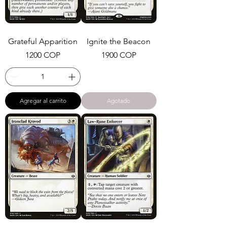
Grateful Apparition
Ignite the Beacon
Precio
Precio
1200 COP
1900 COP
Agregar al carrito
Agotado