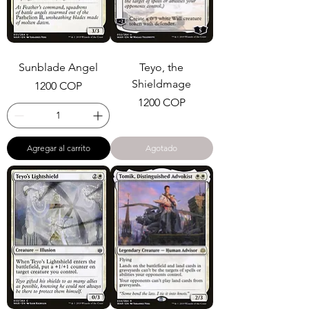
Sunblade Angel
Teyo, the
Shieldmage
Precio
1200 COP
Precio
1200 COP
Agregar al carrito
Agotado