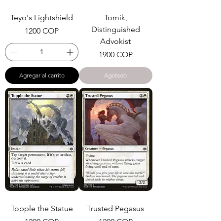
Teyo's Lightshield
Tomik,
Distinguished
Precio
1200 COP
Advokist
Precio
1900 COP
Agregar al carrito
Agotado
Topple the Statue
Trusted Pegasus