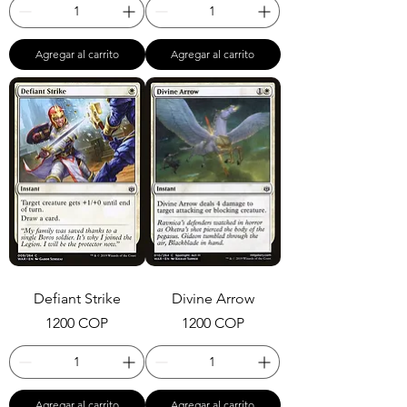
Agregar al carrito
Agregar al carrito
Defiant Strike
Divine Arrow
Precio
Precio
1200 COP
1200 COP
Agregar al carrito
Agregar al carrito