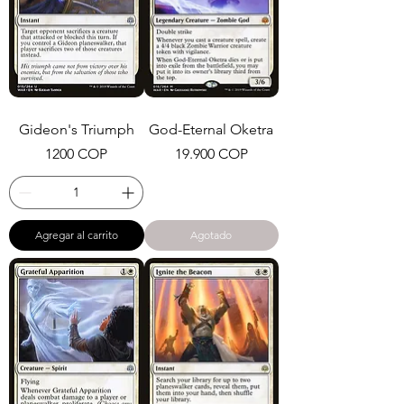
Gideon's Triumph
God-Eternal Oketra
Precio
Precio
1200 COP
19.900 COP
Agregar al carrito
Agotado