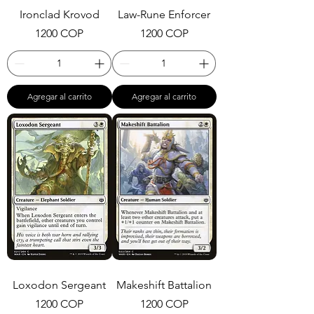
Ironclad Krovod
Law-Rune Enforcer
Precio
Precio
1200 COP
1200 COP
Agregar al carrito
Agregar al carrito
Loxodon Sergeant
Makeshift Battalion
Precio
Precio
1200 COP
1200 COP