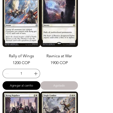
Rally of Wings
Ravnica at War
Precio
Precio
1200 COP
1900 COP
Agregar al carrito
Agotado