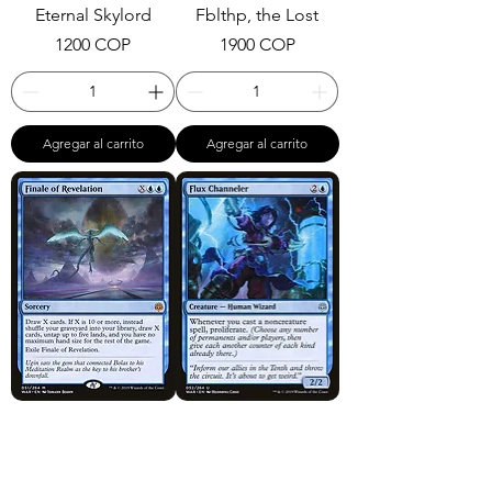
Eternal Skylord
Fblthp, the Lost
Precio
Precio
1200 COP
1900 COP
Agregar al carrito
Agregar al carrito
Finale of Revelation
Flux Channeler
Precio
Precio
14.900 COP
4900 COP