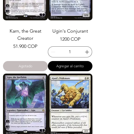
Karn, the Great
Ugin's Conjurant
Creator
Precio
1200 COP
Precio
51.900 COP
Agotado
Agregar al carrito