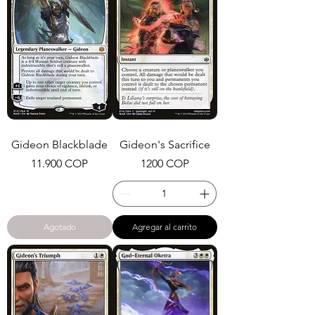
Gideon Blackblade
Gideon's Sacrifice
Precio
Precio
11.900 COP
1200 COP
Agotado
Agregar al carrito