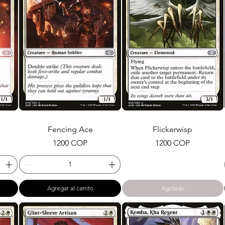
Fencing Ace
Flickerwisp
Precio
Precio
1200 COP
1200 COP
Agregar al carrito
Agotado