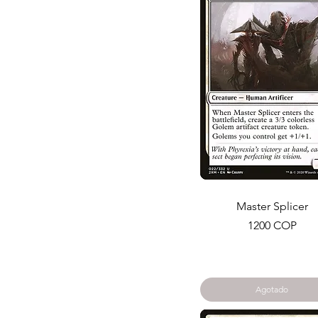
Master Splicer
Precio
1200 COP
Agotado