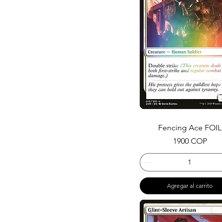
Fencing Ace FOIL
Precio
1900 COP
Agregar al carrito