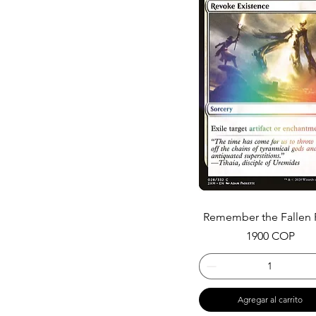
Remember the Fallen 
Precio
1900 COP
Agregar al carrito