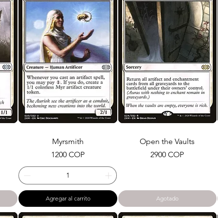
Myrsmith
Open the Vaults
Precio
Precio
1200 COP
2900 COP
Agregar al carrito
Agotado