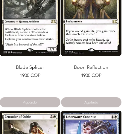
Blade Splicer
Boon Reflection
Precio
Precio
1900 COP
4900 COP
Agotado
Agotado