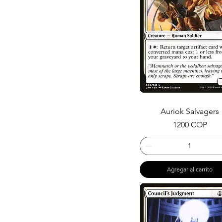
Auriok Salvagers
Precio
1200 COP
Agregar al carrito