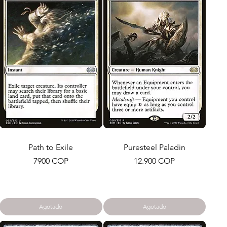
Path to Exile
Puresteel Paladin
Precio
Precio
7900 COP
12.900 COP
Agotado
Agotado