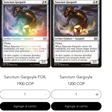
Sanctum Gargoyle FOIL
Sanctum Gargoyle
Precio
Precio
1900 COP
1200 COP
Agregar al carrito
Agregar al carrito