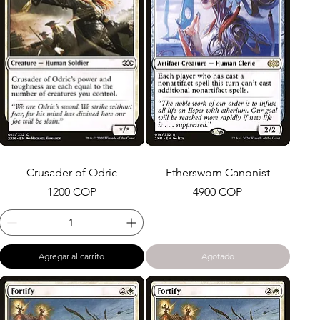
Crusader of Odric
Ethersworn Canonist
Precio
Precio
1200 COP
4900 COP
Agregar al carrito
Agotado