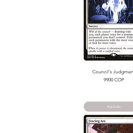
Council's Judgmen
Precio
9900 COP
Agotado