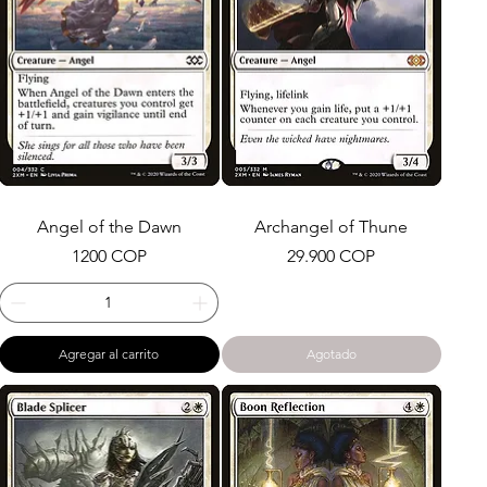
Angel of the Dawn
Archangel of Thune
Precio
Precio
1200 COP
29.900 COP
Agregar al carrito
Agotado