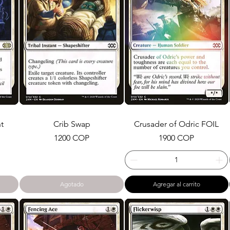
t
Crib Swap
Crusader of Odric FOIL
Precio
Precio
1200 COP
1900 COP
Agotado
Agregar al carrito