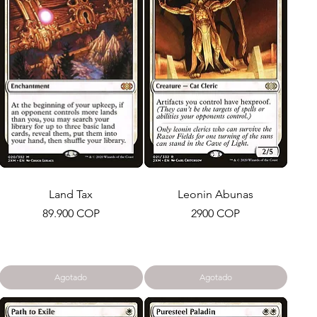
Land Tax
Leonin Abunas
Precio
Precio
89.900 COP
2900 COP
Agotado
Agotado