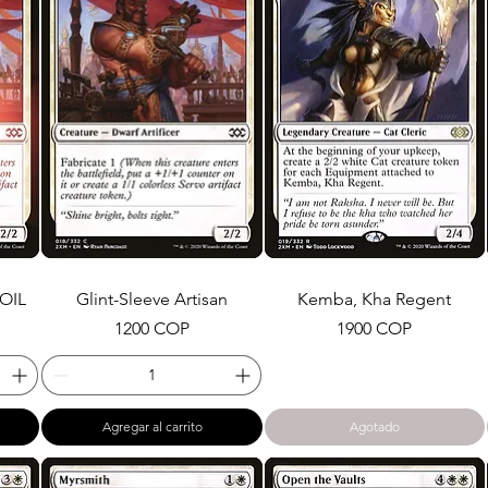
FOIL
Glint-Sleeve Artisan
Kemba, Kha Regent
Precio
Precio
1200 COP
1900 COP
Agregar al carrito
Agotado