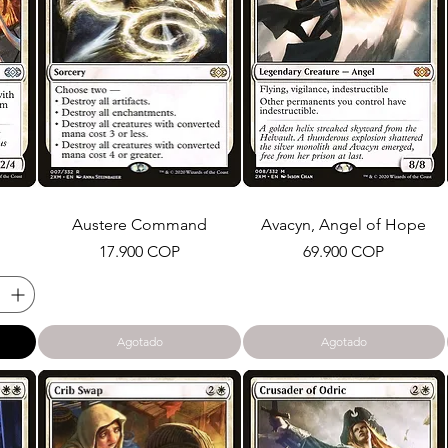
Austere Command
Avacyn, Angel of Hope
Precio
Precio
17.900 COP
69.900 COP
Agotado
Agotado