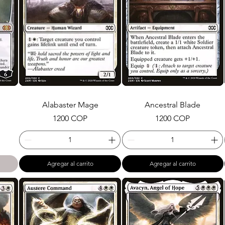
Alabaster Mage
Ancestral Blade
Precio
Precio
1200 COP
1200 COP
Agregar al carrito
Agregar al carrito