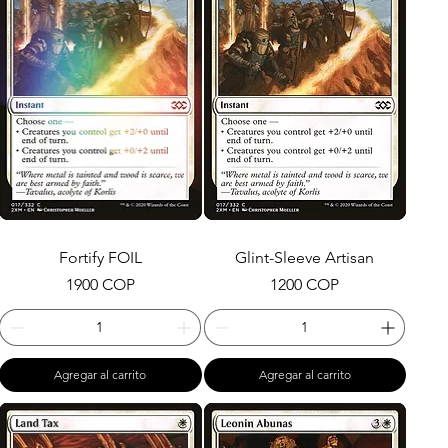
Fortify FOIL
Glint-Sleeve Artisan
Precio
Precio
1900 COP
1200 COP
Agregar al carrito
Agregar al carrito