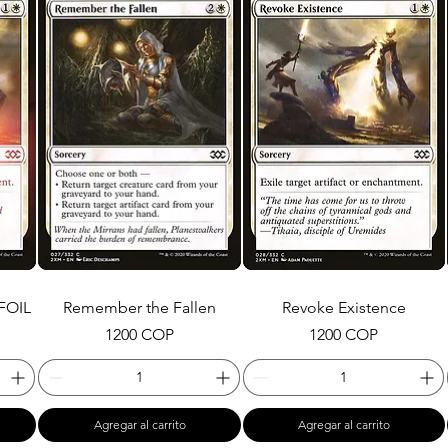
FOIL
Remember the Fallen
Revoke Existence
Precio
Precio
1200 COP
1200 COP
Agregar al carrito
Agregar al carrito