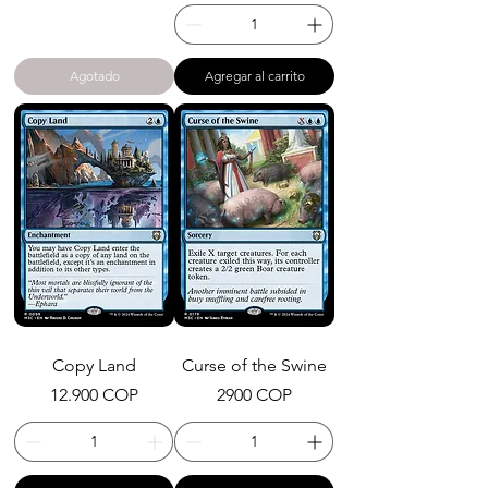
Agotado
Agregar al carrito
Copy Land
Curse of the Swine
Precio
Precio
12.900 COP
2900 COP