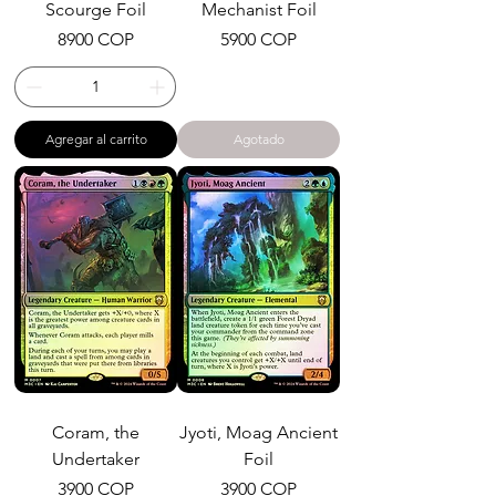
Scourge Foil
Mechanist Foil
Precio
Precio
8900 COP
5900 COP
Agregar al carrito
Agotado
Coram, the
Jyoti, Moag Ancient
Undertaker
Foil
Precio
Precio
3900 COP
3900 COP