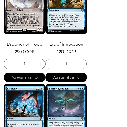
Drowner of Hope
Era of Innovation
Precio
Precio
2900 COP
1200 COP
Agregar al carrito
Agregar al carrito