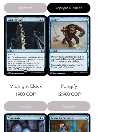
Agotado
Agregar al carrito
Midnight Clock
Pongify
Precio
Precio
1900 COP
12.900 COP
Agotado
Agotado