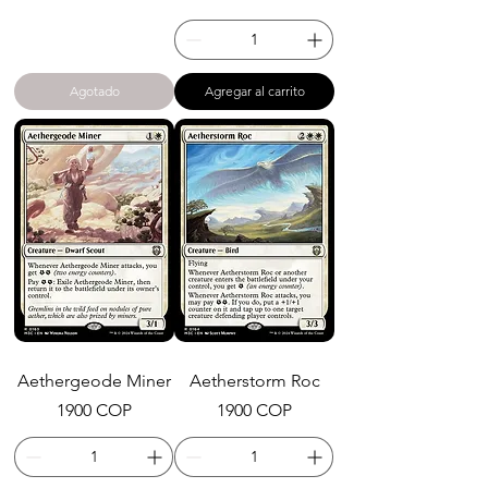
Agotado
Agregar al carrito
Aethergeode Miner
Aetherstorm Roc
Precio
Precio
1900 COP
1900 COP