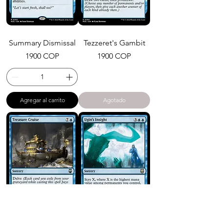
Summary Dismissal
Tezzeret's Gambit
Precio
Precio
1900 COP
1900 COP
Agregar al carrito
Agotado