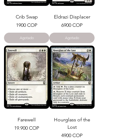
Crib Swap
Eldrazi Displacer
Precio
Precio
1900 COP
6900 COP
Agotado
Agotado
Farewell
Hourglass of the
Lost
Precio
19.900 COP
Precio
4900 COP