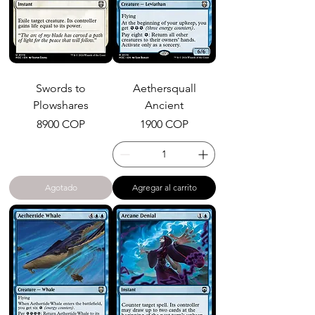
Swords to
Aethersquall
Plowshares
Ancient
Precio
Precio
8900 COP
1900 COP
Agotado
Agregar al carrito