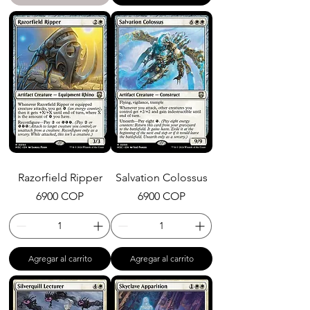
Razorfield Ripper
Salvation Colossus
Precio
Precio
6900 COP
6900 COP
Agregar al carrito
Agregar al carrito