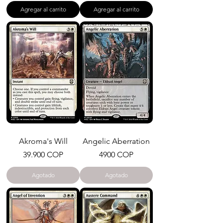
Agregar al carrito
Agregar al carrito
Akroma's Will
Angelic Aberration
Precio
Precio
39.900 COP
4900 COP
Agotado
Agotado