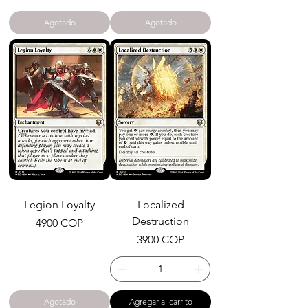
Agotado
Agotado
Legion Loyalty
Localized
Destruction
Precio
4900 COP
Precio
3900 COP
Agotado
Agregar al carrito