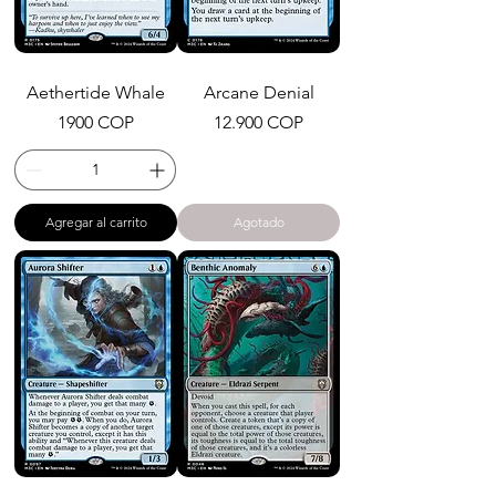
Aethertide Whale
Arcane Denial
Precio
Precio
1900 COP
12.900 COP
Agregar al carrito
Agotado