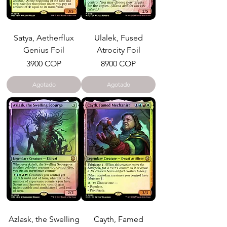
Satya, Aetherflux
Ulalek, Fused
Genius Foil
Atrocity Foil
Precio
Precio
3900 COP
8900 COP
Agotado
Agotado
Azlask, the Swelling
Cayth, Famed