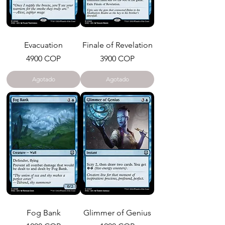
Evacuation
Finale of Revelation
Precio
Precio
4900 COP
3900 COP
Agotado
Agotado
Fog Bank
Glimmer of Genius