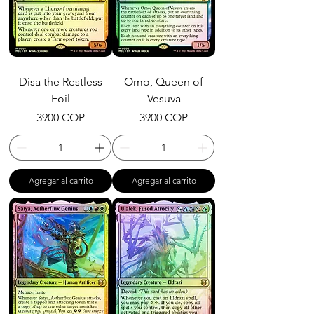
Disa the Restless
Omo, Queen of
Foil
Vesuva
Precio
Precio
3900 COP
3900 COP
Agregar al carrito
Agregar al carrito