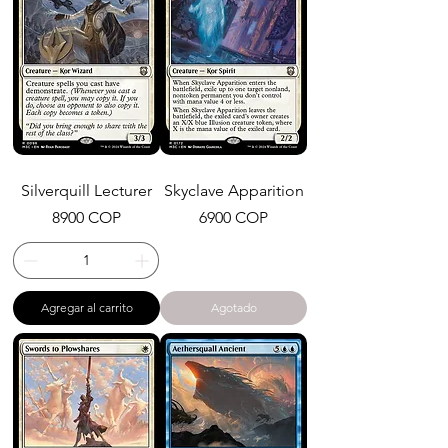
Silverquill Lecturer
Skyclave Apparition
Precio
Precio
8900 COP
6900 COP
Agregar al carrito
Agotado