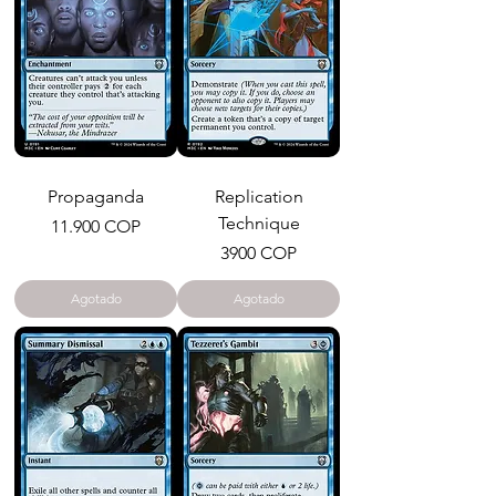
Propaganda
Replication
Technique
Precio
11.900 COP
Precio
3900 COP
Agotado
Agotado