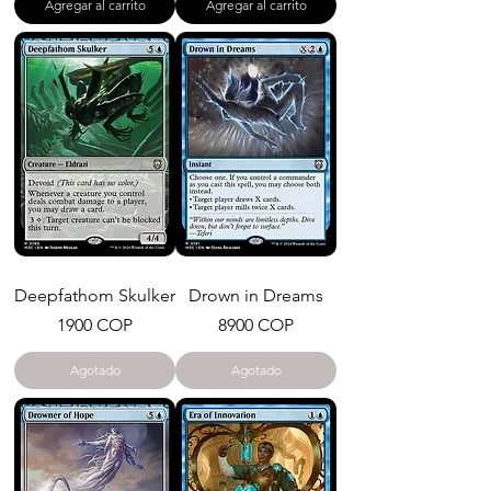
Agregar al carrito
Agregar al carrito
Deepfathom Skulker
Drown in Dreams
Precio
Precio
1900 COP
8900 COP
Agotado
Agotado