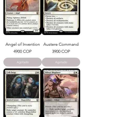
Angel of Invention
Austere Command
Precio
Precio
4900 COP
3900 COP
Agotado
Agotado