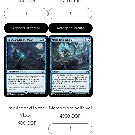
Precio
Precio
1200 COP
1200 COP
Agregar al carrito
Agregar al carrito
Imprisoned in the
March from Velis Vel
Moon
Precio
4900 COP
Precio
1900 COP