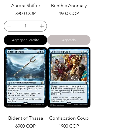
Aurora Shifter
Benthic Anomaly
Precio
Precio
3900 COP
4900 COP
Agregar al carrito
Agotado
Bident of Thassa
Confiscation Coup
Precio
Precio
6900 COP
1900 COP