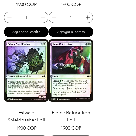
Precio
Precio
1900 COP
1900 COP
Agregar al carrito
Agregar al carrito
Estwald
Fierce Retribution
Shieldbasher Foil
Foil
Precio
Precio
1900 COP
1900 COP