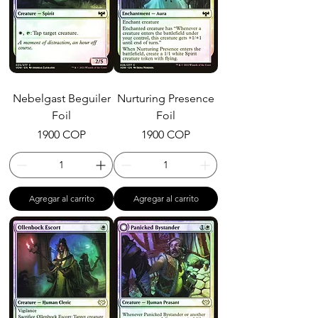
Nebelgast Beguiler
Nurturing Presence
Foil
Foil
Precio
Precio
1900 COP
1900 COP
Agregar al carrito
Agregar al carrito