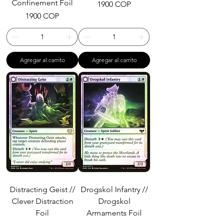
Confinement Foil
Precio
1900 COP
Precio
1900 COP
Agregar al carrito
Agregar al carrito
Distracting Geist //
Drogskol Infantry //
Clever Distraction
Drogskol
Foil
Armaments Foil