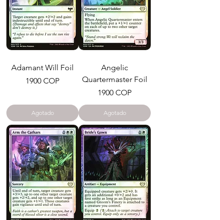
Adamant Will Foil
Angelic
Quartermaster Foil
Precio
1900 COP
Precio
1900 COP
Agotado
Agotado