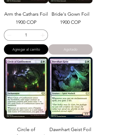
Arm the Cathars Foil
Bride's Gown Foil
Precio
Precio
1900 COP
1900 COP
Agregar al carrito
Agotado
Circle of
Dawnhart Geist Foil