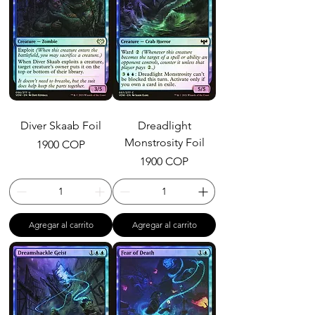
Diver Skaab Foil
Dreadlight
Monstrosity Foil
Precio
1900 COP
Precio
1900 COP
Agregar al carrito
Agregar al carrito