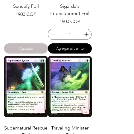
Sanctify Foil
Sigarda's
Imprisonment Foil
Precio
1900 COP
Precio
1900 COP
Agotado
Agregar al carrito
Supernatural Rescue
Traveling Minister