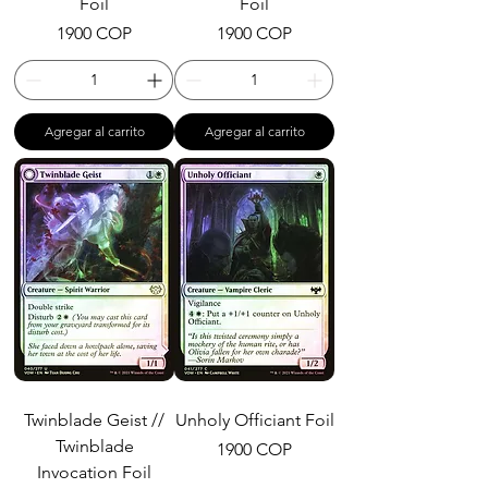
Foil
Foil
Precio
Precio
1900 COP
1900 COP
Agregar al carrito
Agregar al carrito
Twinblade Geist //
Unholy Officiant Foil
Twinblade
Precio
1900 COP
Invocation Foil