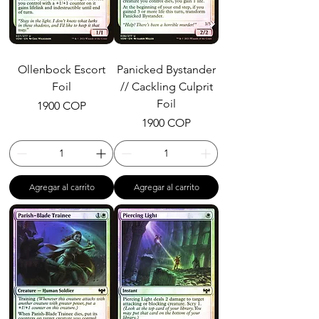
Ollenbock Escort
Panicked Bystander
Foil
// Cackling Culprit
Foil
Precio
1900 COP
Precio
1900 COP
Agregar al carrito
Agregar al carrito