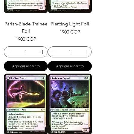
Parish-Blade Trainee
Piercing Light Foil
Foil
Precio
1900 COP
Precio
1900 COP
Agregar al carrito
Agregar al carrito