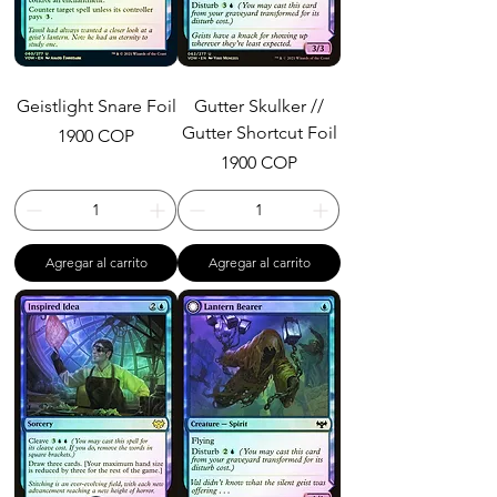
Geistlight Snare Foil
Gutter Skulker //
Gutter Shortcut Foil
Precio
1900 COP
Precio
1900 COP
Agregar al carrito
Agregar al carrito