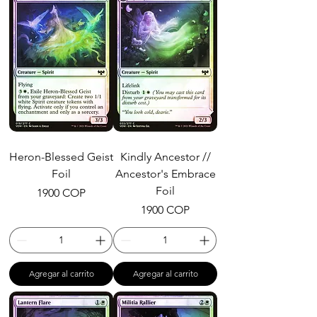
Heron-Blessed Geist
Kindly Ancestor //
Foil
Ancestor's Embrace
Foil
Precio
1900 COP
Precio
1900 COP
Agregar al carrito
Agregar al carrito