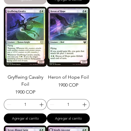
Gryffwing Cavalry
Heron of Hope Foil
Foil
Precio
1900 COP
Precio
1900 COP
Agregar al carrito
Agregar al carrito