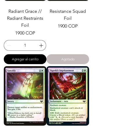
Radiant Grace //
Resistance Squad
Radiant Restraints
Foil
Foil
Precio
1900 COP
Precio
1900 COP
Agregar al carrito
Agotado