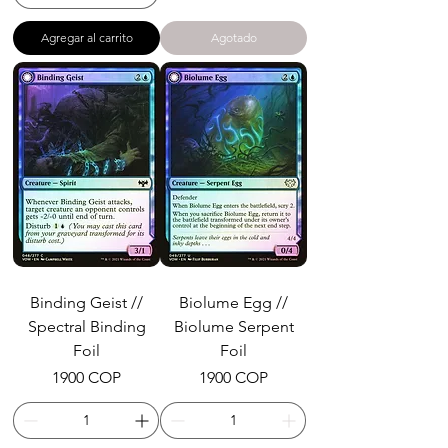
Agregar al carrito
Agotado
Binding Geist //
Biolume Egg //
Spectral Binding
Biolume Serpent
Foil
Foil
Precio
Precio
1900 COP
1900 COP