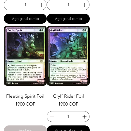
Agregar al carrito
Agregar al carrito
Fleeting Spirit Foil
Gryff Rider Foil
Precio
Precio
1900 COP
1900 COP
Agotado
Agregar al carrito