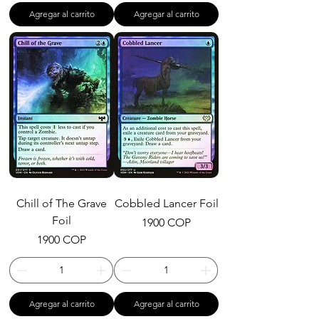
Agregar al carrito
Agregar al carrito
Chill of The Grave
Cobbled Lancer Foil
Foil
Precio
1900 COP
Precio
1900 COP
Agregar al carrito
Agregar al carrito