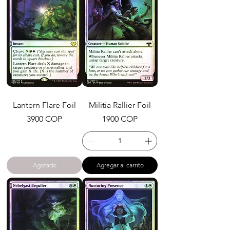
Lantern Flare Foil
Militia Rallier Foil
Precio
Precio
3900 COP
1900 COP
Agotado
Agregar al carrito