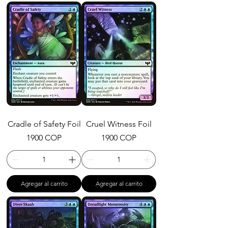
Cradle of Safety Foil
Cruel Witness Foil
Precio
Precio
1900 COP
1900 COP
Agregar al carrito
Agregar al carrito