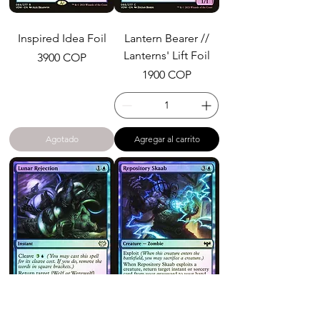
Inspired Idea Foil
Lantern Bearer //
Lanterns' Lift Foil
Precio
3900 COP
Precio
1900 COP
Agotado
Agregar al carrito