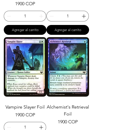
Precio
1900 COP
Agregar al carrito
Agregar al carrito
Vampire Slayer Foil
Alchemist's Retrieval
Foil
Precio
1900 COP
Precio
1900 COP