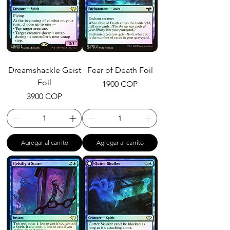
Dreamshackle Geist
Fear of Death Foil
Foil
Precio
1900 COP
Precio
3900 COP
Agregar al carrito
Agregar al carrito