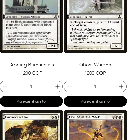
Droning Bureaucrats
Ghost Warden
Precio
Precio
1200 COP
1200 COP
Agregar al carrito
Agregar al carrito