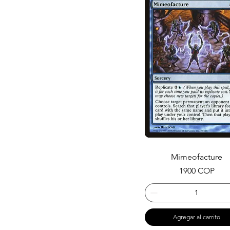
Mimeofacture
Precio
1900 COP
Agregar al carrito