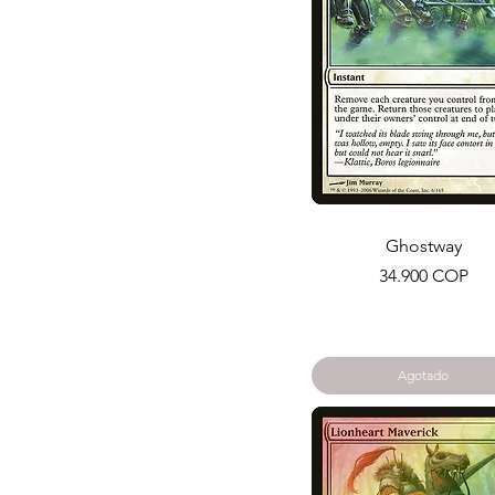
Ghostway
Precio
34.900 COP
Agotado