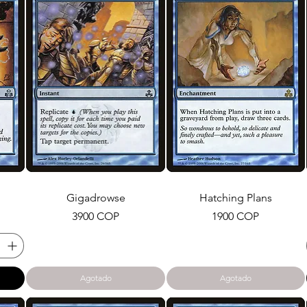
Gigadrowse
Hatching Plans
Precio
Precio
3900 COP
1900 COP
Agotado
Agotado