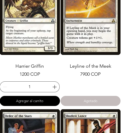
Harrier Griffin
Leyline of the Meek
Precio
Precio
1200 COP
7900 COP
Agregar al carrito
Agotado