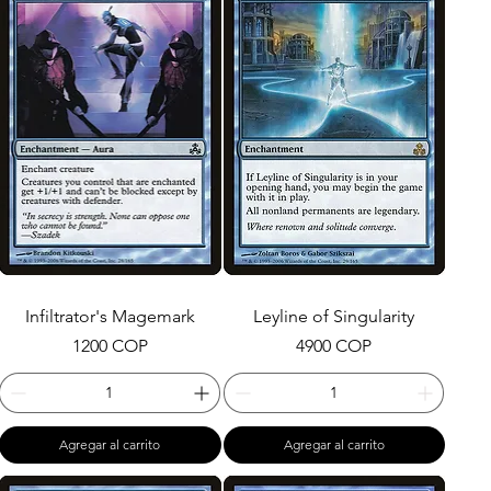
Infiltrator's Magemark
Leyline of Singularity
Precio
Precio
1200 COP
4900 COP
Agregar al carrito
Agregar al carrito