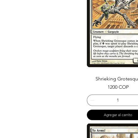
Shrieking Grotesq
Precio
1200 COP
Agregar al carrito