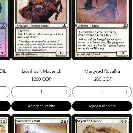
OIL
Lionheart Maverick
Martyred Rusalka
Precio
Precio
1200 COP
1200 COP
Agregar al carrito
Agregar al carrito