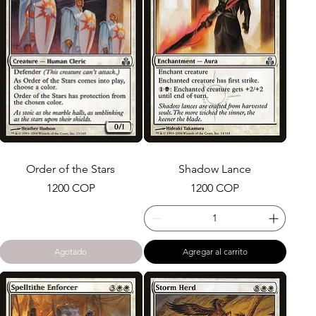
Order of the Stars
Shadow Lance
Precio
Precio
1200 COP
1200 COP
Agotado
Agregar al carrito