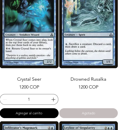
Crystal Seer
Drowned Rusalka
Precio
Precio
1200 COP
1200 COP
Agregar al carrito
Agotado