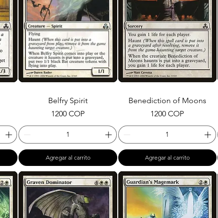
Belfry Spirit
Benediction of Moons
Precio
Precio
1200 COP
1200 COP
Agregar al carrito
Agregar al carrito