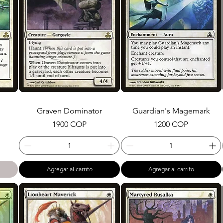
Graven Dominator
Guardian's Magemark
Precio
Precio
1900 COP
1200 COP
Agregar al carrito
Agregar al carrito