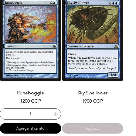
Runeboggle
Sky Swallower
Precio
Precio
1200 COP
1900 COP
Agregar al carrito
Agotado