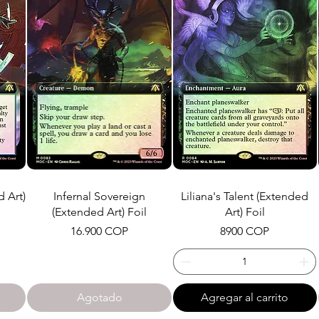
d Art)
Infernal Sovereign
Liliana's Talent (Extended
(Extended Art) Foil
Art) Foil
Precio
Precio
16.900 COP
8900 COP
Agotado
Agregar al carrito