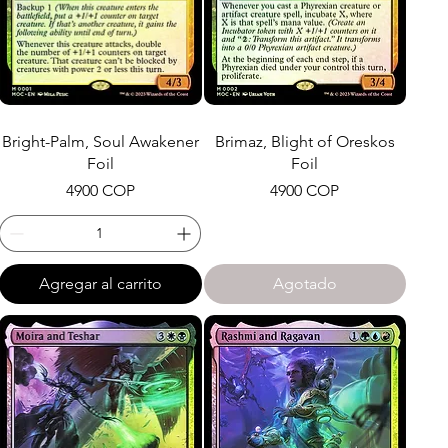
Bright-Palm, Soul Awakener
Brimaz, Blight of Oreskos
Foil
Foil
Precio
Precio
4900 COP
4900 COP
Agregar al carrito
Agotado