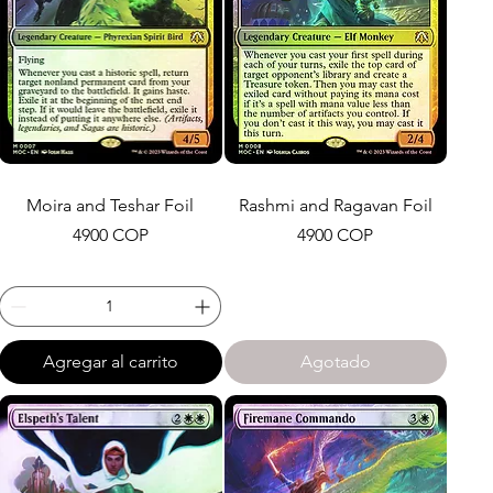
Moira and Teshar Foil
Rashmi and Ragavan Foil
Precio
Precio
4900 COP
4900 COP
Agregar al carrito
Agotado