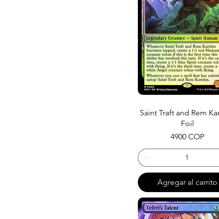
Saint Traft and Rem Ka
Foil
Precio
4900 COP
Agregar al carrito