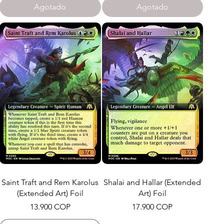
Agotado
Agotado
Saint Traft and Rem Karolus
Shalai and Hallar (Extended
(Extended Art) Foil
Art) Foil
Precio
Precio
13.900 COP
17.900 COP