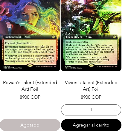
Rowan's Talent (Extended
Vivien's Talent (Extended
Art) Foil
Art) Foil
Precio
Precio
8900 COP
8900 COP
Agotado
Agregar al carrito