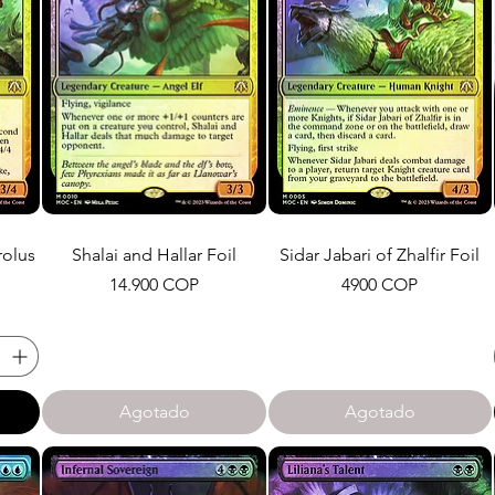
rolus
Shalai and Hallar Foil
Sidar Jabari of Zhalfir Foil
Precio
Precio
14.900 COP
4900 COP
Agotado
Agotado