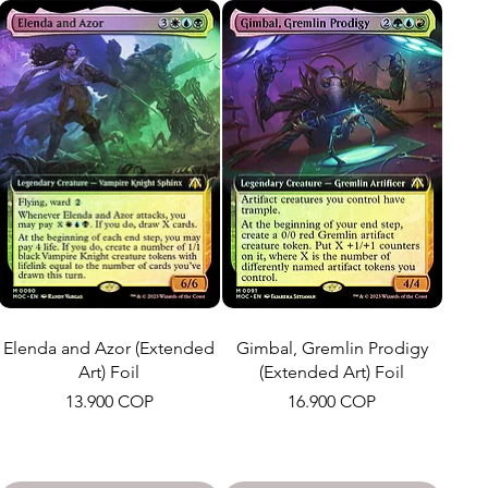
Elenda and Azor (Extended
Gimbal, Gremlin Prodigy
Art) Foil
(Extended Art) Foil
Precio
Precio
13.900 COP
16.900 COP