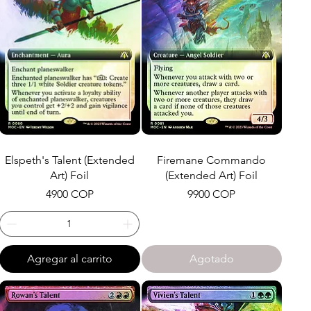
Elspeth's Talent (Extended
Firemane Commando
Art) Foil
(Extended Art) Foil
Precio
Precio
4900 COP
9900 COP
Agregar al carrito
Agotado