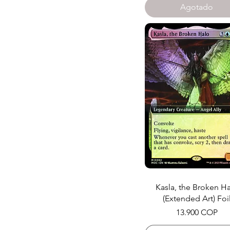
Agotado
Kasla, the Broken H
(Extended Art) Foi
Precio
13.900 COP