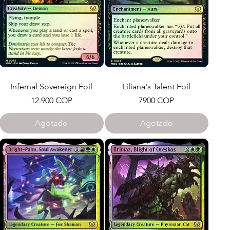
Infernal Sovereign Foil
Liliana's Talent Foil
Precio
Precio
12.900 COP
7900 COP
Agotado
Agotado