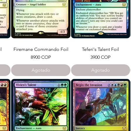
l
Firemane Commando Foil
Teferi's Talent Foil
Precio
Precio
8900 COP
3900 COP
Agotado
Agotado