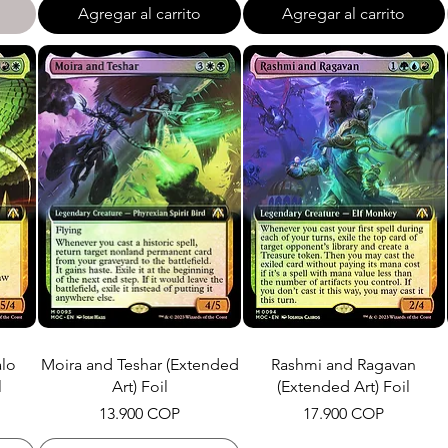
Agregar al carrito
Agregar al carrito
alo
Moira and Teshar (Extended
Rashmi and Ragavan
l
Art) Foil
(Extended Art) Foil
Precio
Precio
13.900 COP
17.900 COP