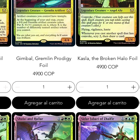
il
Gimbal, Gremlin Prodigy
Kasla, the Broken Halo Foil
Foil
Precio
4900 COP
Precio
4900 COP
Agregar al carrito
Agregar al carrito