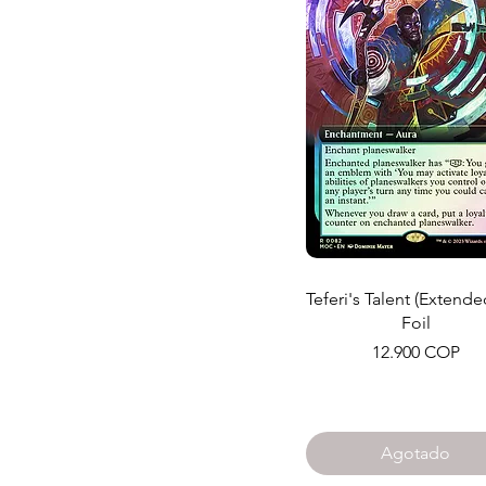
Teferi's Talent (Extende
Foil
Precio
12.900 COP
Agotado