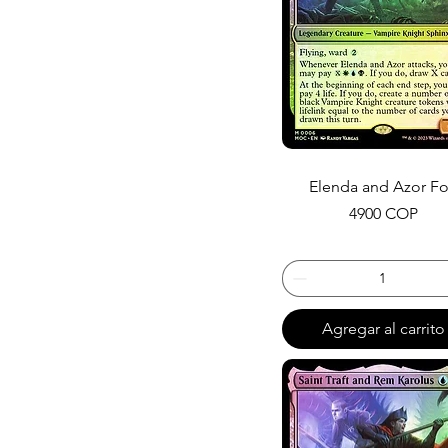
Elenda and Azor Fo
Precio
4900 COP
Agregar al carrito