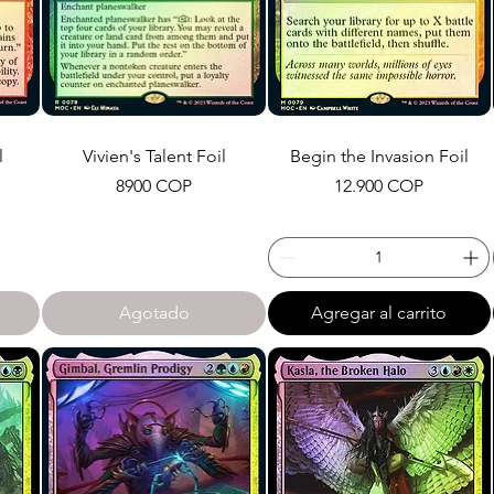
l
Vivien's Talent Foil
Begin the Invasion Foil
Precio
Precio
8900 COP
12.900 COP
Agotado
Agregar al carrito