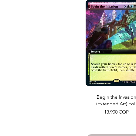
Begin the Invasio
(Extended Art) Foi
Precio
13.900 COP