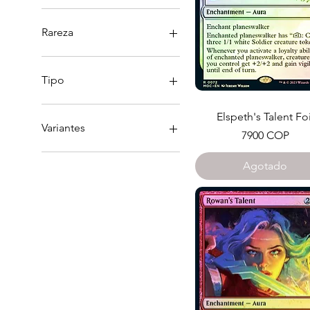
Blanco
Azul
Rareza
Negro
Rojo
Rara
Verde
Mítica
Tipo
Multicolor
Conjuro
Elspeth's Talent Foi
Criatura
Variantes
Precio
7900 COP
Encantamiento
Extended Art
Agotado