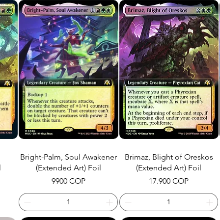
n
Bright-Palm, Soul Awakener
Brimaz, Blight of Oreskos
l
(Extended Art) Foil
(Extended Art) Foil
Precio
Precio
9900 COP
17.900 COP