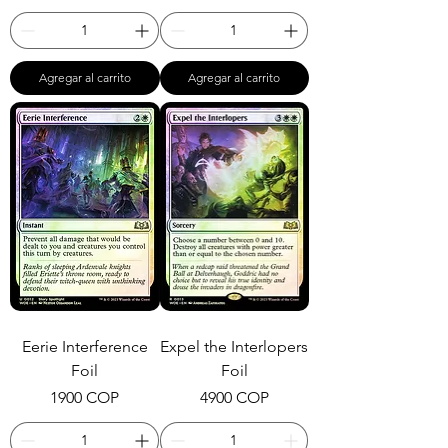
Agregar al carrito
Agregar al carrito
Eerie Interference
Expel the Interlopers
Foil
Foil
Precio
Precio
1900 COP
4900 COP