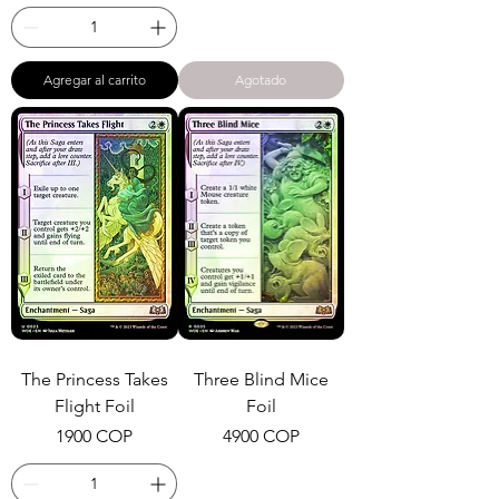
Agregar al carrito
Agotado
The Princess Takes
Three Blind Mice
Flight Foil
Foil
Precio
Precio
1900 COP
4900 COP