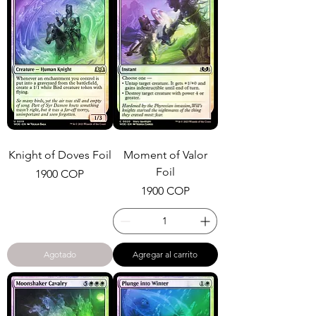
Knight of Doves Foil
Moment of Valor
Foil
Precio
1900 COP
Precio
1900 COP
Agotado
Agregar al carrito