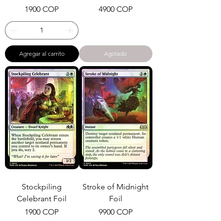
Precio
Precio
1900 COP
4900 COP
Agregar al carrito
Agotado
Stockpiling
Stroke of Midnight
Celebrant Foil
Foil
Precio
Precio
1900 COP
9900 COP