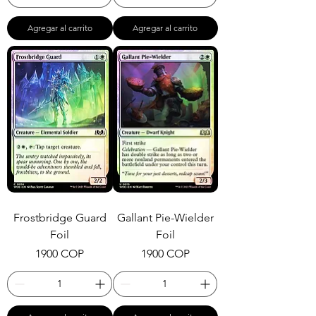
Agregar al carrito
Agregar al carrito
Frostbridge Guard
Gallant Pie-Wielder
Foil
Foil
Precio
Precio
1900 COP
1900 COP