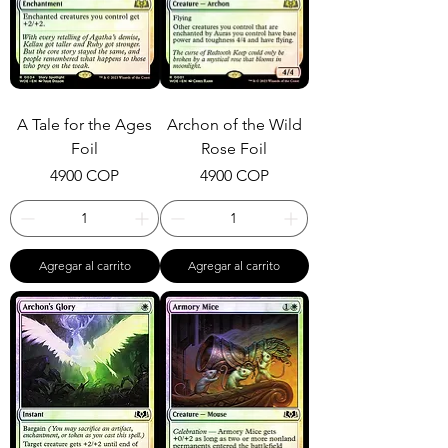
A Tale for the Ages
Archon of the Wild
Foil
Rose Foil
Precio
Precio
4900 COP
4900 COP
Agregar al carrito
Agregar al carrito