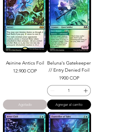
Asinine Antics Foil
Beluna's Gatekeeper
// Entry Denied Foil
Precio
12.900 COP
Precio
1900 COP
Agotado
Agregar al carrito