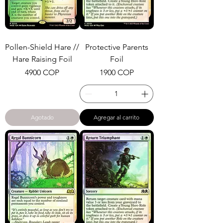
Pollen-Shield Hare //
Protective Parents
Hare Raising Foil
Foil
Precio
Precio
4900 COP
1900 COP
Agotado
Agregar al carrito