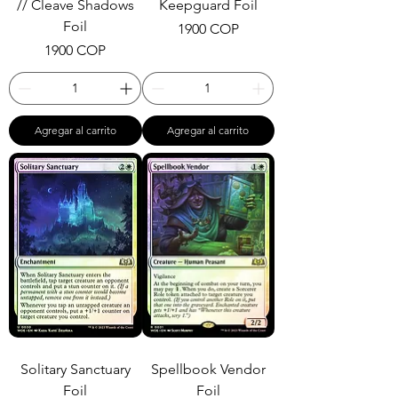
// Cleave Shadows
Keepguard Foil
Foil
Precio
1900 COP
Precio
1900 COP
Agregar al carrito
Agregar al carrito
Solitary Sanctuary
Spellbook Vendor
Foil
Foil