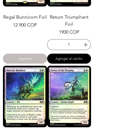
Regal Bunnicorn Foil
Return Triumphant
Foil
Precio
12.900 COP
Precio
1900 COP
Agotado
Agregar al carrito