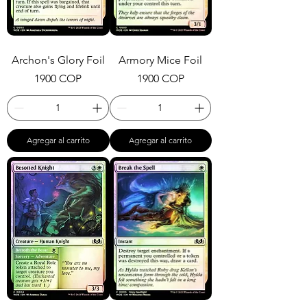
Archon's Glory Foil
Armory Mice Foil
Precio
Precio
1900 COP
1900 COP
Agregar al carrito
Agregar al carrito