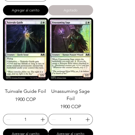
Agregar al carrito
Agotado
Tuinvale Guide Foil
Unassuming Sage
Foil
Precio
1900 COP
Precio
1900 COP
Agregar al carrito
Agregar al carrito