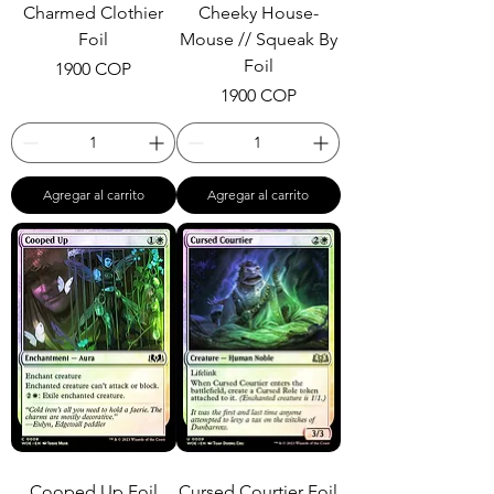
Charmed Clothier
Cheeky House-
Foil
Mouse // Squeak By
Foil
Precio
1900 COP
Precio
1900 COP
Agregar al carrito
Agregar al carrito
Cooped Up Foil
Cursed Courtier Foil