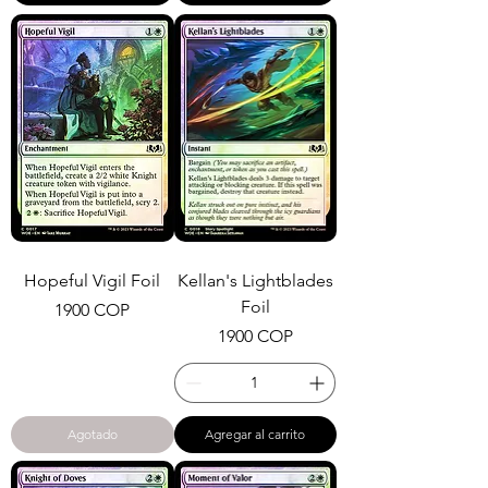
Hopeful Vigil Foil
Kellan's Lightblades
Foil
Precio
1900 COP
Precio
1900 COP
Agotado
Agregar al carrito