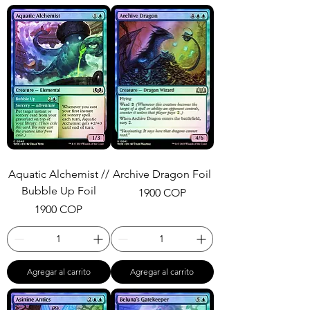
Aquatic Alchemist //
Archive Dragon Foil
Bubble Up Foil
Precio
1900 COP
Precio
1900 COP
Agregar al carrito
Agregar al carrito