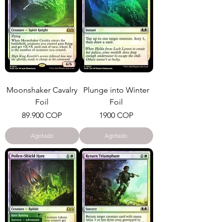
Moonshaker Cavalry
Plunge into Winter
Foil
Foil
Precio
Precio
89.900 COP
1900 COP
Agotado
Agotado