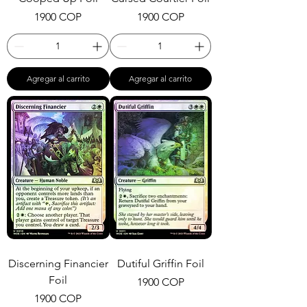
Precio
Precio
1900 COP
1900 COP
Agregar al carrito
Agregar al carrito
Discerning Financier
Dutiful Griffin Foil
Foil
Precio
1900 COP
Precio
1900 COP