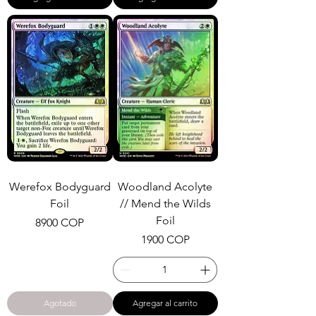
Werefox Bodyguard
Woodland Acolyte
Foil
// Mend the Wilds
Foil
Precio
8900 COP
Precio
1900 COP
Agotado
Agregar al carrito