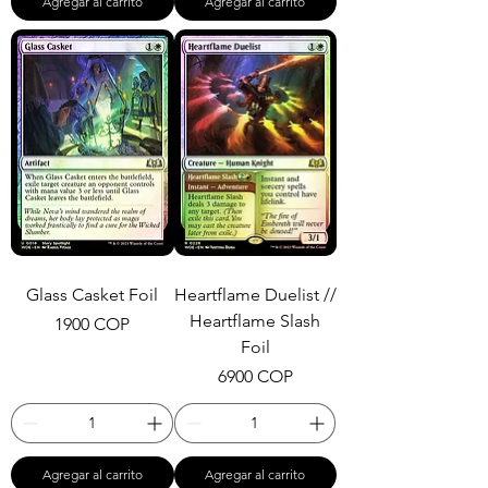
Agregar al carrito
Agregar al carrito
Glass Casket Foil
Heartflame Duelist //
Heartflame Slash
Precio
1900 COP
Foil
Precio
6900 COP
Agregar al carrito
Agregar al carrito