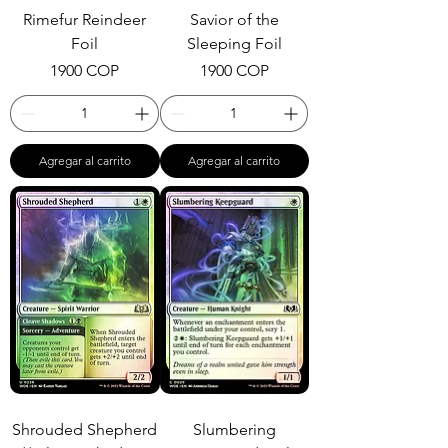
Rimefur Reindeer
Savior of the
Foil
Sleeping Foil
Precio
Precio
1900 COP
1900 COP
Agregar al carrito
Agregar al carrito
Shrouded Shepherd
Slumbering