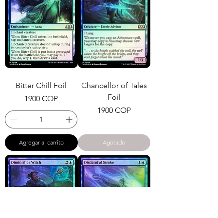
Bitter Chill Foil
Chancellor of Tales
Foil
Precio
1900 COP
Precio
1900 COP
Agregar al carrito
Agotado