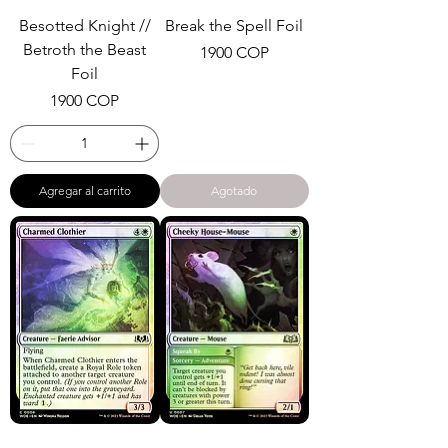
Besotted Knight //
Break the Spell Foil
Betroth the Beast
Precio
1900 COP
Foil
Precio
1900 COP
Agregar al carrito
Agotado