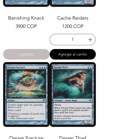
Banishing Knack
Cache Raiders
Precio
Precio
3900 COP
1200 COP
Agotado
Agregar al carrito
Dream Fracture
Dream Thief