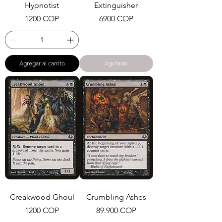
Hypnotist
Extinguisher
Precio
Precio
1200 COP
6900 COP
Agregar al carrito
Agotado
Creakwood Ghoul
Crumbling Ashes
Precio
Precio
1200 COP
89.900 COP