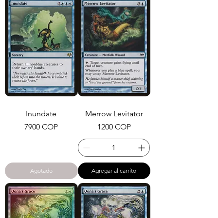
Inundate
Merrow Levitator
Precio
Precio
7900 COP
1200 COP
Agotado
Agregar al carrito