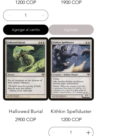
Precio
Precio
1200 COP
1900 COP
Agregar al carrito
Agotado
Hallowed Burial
Kithkin Spellduster
Precio
Precio
2900 COP
1200 COP