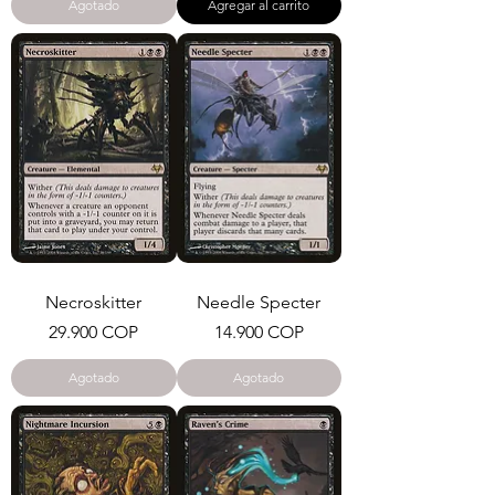
Agotado
Agregar al carrito
Necroskitter
Needle Specter
Precio
Precio
29.900 COP
14.900 COP
Agotado
Agotado