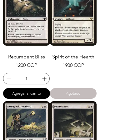
Recumbent Bliss
Spirit of the Hearth
Precio
Precio
1200 COP
1900 COP
Agregar al carrito
Agotado