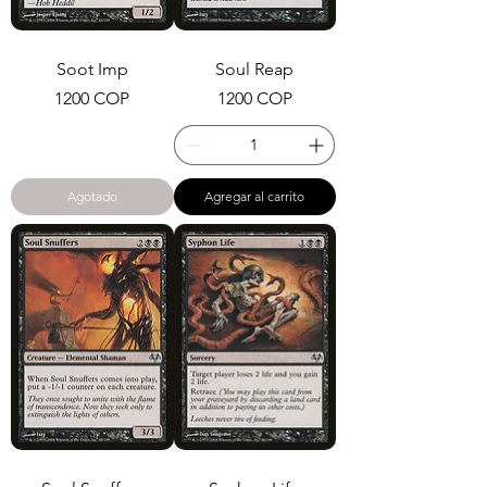
Soot Imp
Soul Reap
Precio
Precio
1200 COP
1200 COP
Agotado
Agregar al carrito