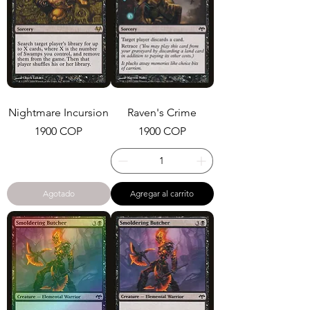
Nightmare Incursion
Raven's Crime
Precio
Precio
1900 COP
1900 COP
Agotado
Agregar al carrito