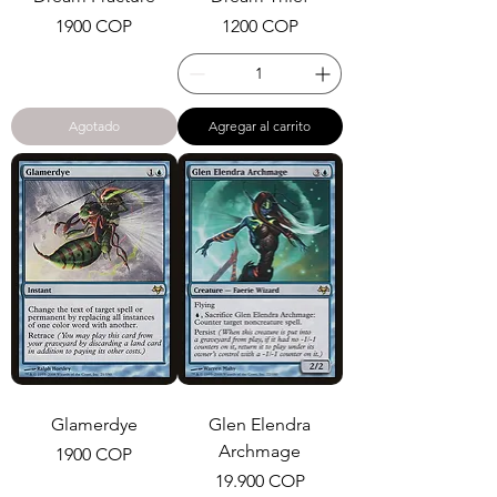
Precio
Precio
1900 COP
1200 COP
Agotado
Agregar al carrito
Glamerdye
Glen Elendra
Archmage
Precio
1900 COP
Precio
19.900 COP