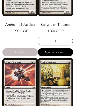
Archon of Justice
Ballynock Trapper
Precio
Precio
1900 COP
1200 COP
Agotado
Agregar al carrito