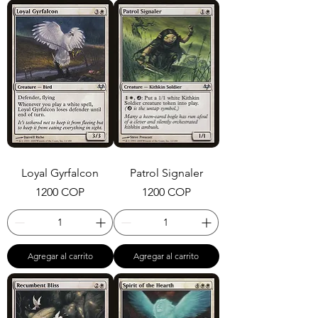
Loyal Gyrfalcon
Patrol Signaler
Precio
Precio
1200 COP
1200 COP
Agregar al carrito
Agregar al carrito