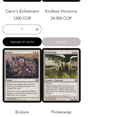
Cenn's Enlistment
Endless Horizons
Precio
Precio
1200 COP
24.900 COP
Agregar al carrito
Agotado
Endure
Flickerwisp