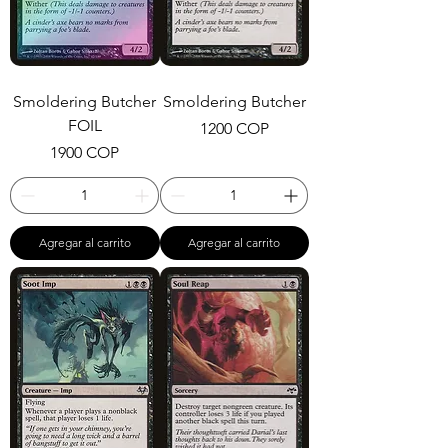
Smoldering Butcher
Smoldering Butcher
FOIL
Precio
1200 COP
Precio
1900 COP
Agregar al carrito
Agregar al carrito