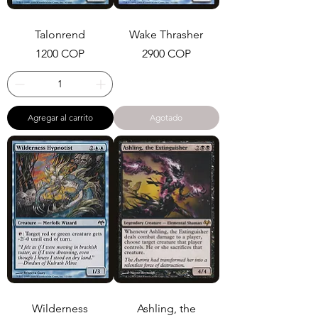
Talonrend
Wake Thrasher
Precio
Precio
1200 COP
2900 COP
Agregar al carrito
Agotado
Wilderness
Ashling, the