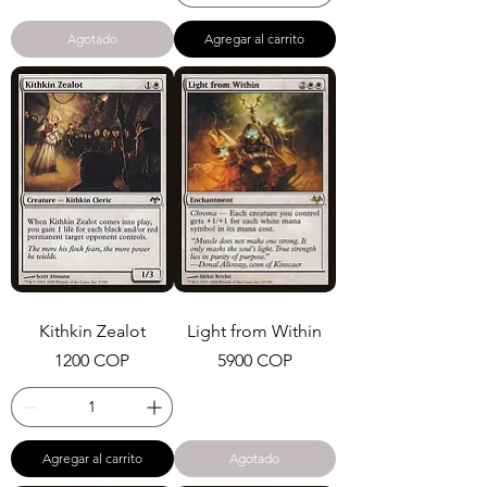
Agotado
Agregar al carrito
Kithkin Zealot
Light from Within
Precio
Precio
1200 COP
5900 COP
Agregar al carrito
Agotado