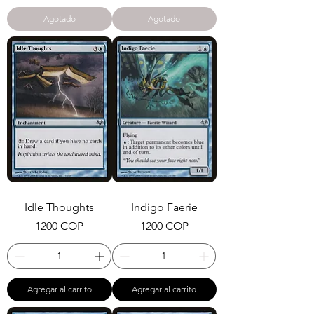
Agotado
Agotado
Idle Thoughts
Indigo Faerie
Precio
Precio
1200 COP
1200 COP
Agregar al carrito
Agregar al carrito