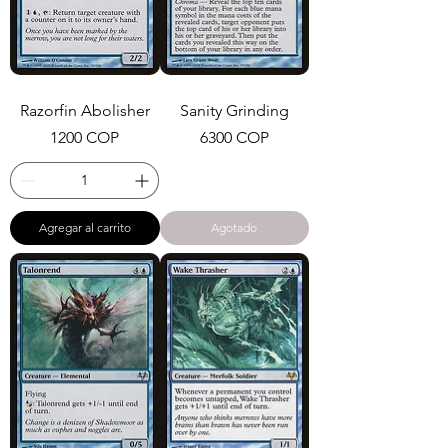
Razorfin Abolisher
Sanity Grinding
Precio
Precio
1200 COP
6300 COP
Agregar al carrito
Agotado