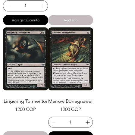
Agregar al carrito
Agotado
Lingering Tormentor
Merrow Bonegnawer
Precio
Precio
1200 COP
1200 COP