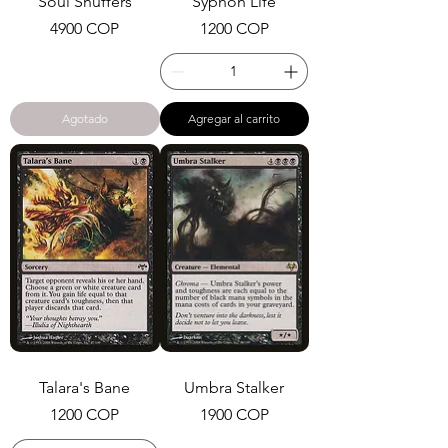
Soul Snuffers
Syphon Life
Precio
Precio
4900 COP
1200 COP
Agotado
Agregar al carrito
Talara's Bane
Umbra Stalker
Precio
Precio
1200 COP
1900 COP