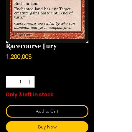
Racecourse Fury
Price
1.200,00$
Quantity
*
Only 3 left in stock
Add to Cart
Buy Now