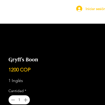
Iniciar sesió
Gryff's Boon
Precio
1200 COP
1 Inglés
Cantidad
*